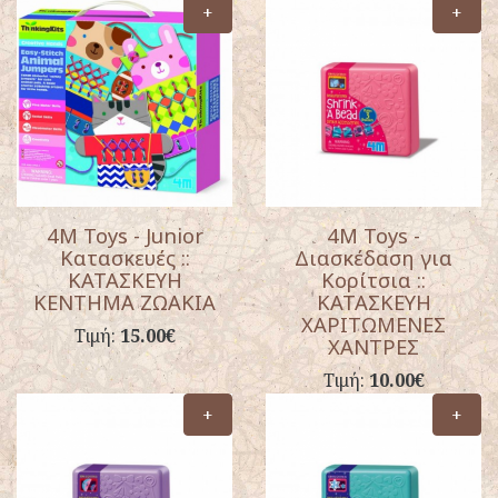
+
+
4M Toys - Junior
4M Toys -
Κατασκευές ::
Διασκέδαση για
ΚΑΤΑΣΚΕΥΗ
Κορίτσια ::
ΚΕΝΤΗΜΑ ΖΩΑΚΙΑ
ΚΑΤΑΣΚΕΥΗ
ΧΑΡΙΤΩΜΕΝΕΣ
Τιμή:
15.00€
ΧΑΝΤΡΕΣ
Τιμή:
10.00€
+
+