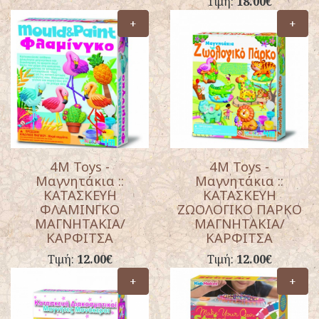
Τιμή:
18.00€
+
+
4M Toys -
4M Toys -
Μαγνητάκια ::
Μαγνητάκια ::
ΚΑΤΑΣΚΕΥΗ
ΚΑΤΑΣΚΕΥΗ
ΦΛΑΜΙΝΓΚΟ
ΖΩΟΛΟΓΙΚΟ ΠΑΡΚΟ
ΜΑΓΝΗΤΑΚΙΑ/
ΜΑΓΝΗΤΑΚΙΑ/
ΚΑΡΦΙΤΣΑ
ΚΑΡΦΙΤΣΑ
Τιμή:
12.00€
Τιμή:
12.00€
+
+