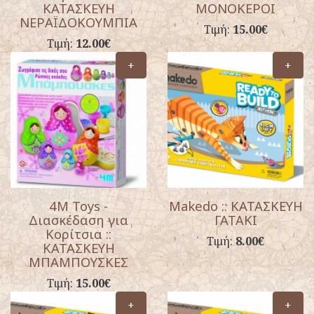
ΚΑΤΑΣΚΕΥΗ
ΜΟΝΟΚΕΡΟΙ
ΝΕΡΑΪΔΟΚΟΥΜΠΙΑ
Τιμή:
15.00€
Τιμή:
12.00€
+
+
4M Toys -
Makedo :: ΚΑΤΑΣΚΕΥΗ
Διασκέδαση για
ΓΑΤΑΚΙ
Κορίτσια ::
Τιμή:
8.00€
ΚΑΤΑΣΚΕΥΗ
ΜΠΑΜΠΟΥΣΚΕΣ
Τιμή:
15.00€
+
+