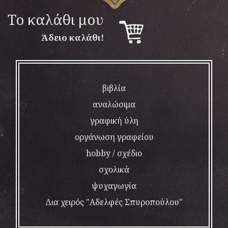
To καλάθι μου
Άδειο καλάθι!
βιβλία
αναλώσιμα
γραφική ύλη
οργάνωση γραφείου
hobby / σχέδιο
σχολικά
ψυχαγωγία
Δια χειρός "Αδελφές Σπυροπούλου"