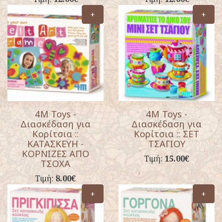
+
+
4M Toys -
4M Toys -
Διασκέδαση για
Διασκέδαση για
Κορίτσια ::
Κορίτσια :: ΣΕΤ
ΚΑΤΑΣΚΕΥΗ -
ΤΣΑΓΙΟΥ
ΚΟΡΝΙΖΕΣ ΑΠΟ
Τιμή:
15.00€
ΤΣΟΧΑ
Τιμή:
8.00€
+
+