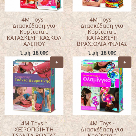
4M Toys -
4M Toys -
Διασκέδαση για
Διασκέδαση για
Κορίτσια ::
Κορίτσια ::
ΚΑΤΑΣΚΕΥΗ ΚΑΣΚΟΛ
ΚΑΤΑΣΚΕΥΗ
ΑΛΕΠΟΥ
ΒΡΑΧΙΟΛΙΑ ΦΙΛΙΑΣ
Τιμή:
18.00€
Τιμή:
18.00€
+
+
4M Toys ::
4M Toys -
ΧΕΙΡΟΠΟΙΗΤΗ
Διασκέδαση για
ΤΣΑΝΤΑ ΒΟΛΤΑΣ
Κορίτσια ::