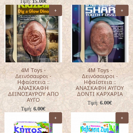
Τιμή:
15.00€
+
+
4M Toys -
4M Toys -
Δεινόσαυροι -
Δεινόσαυροι -
Ηφαίστεια ::
Ηφαίστεια ::
ΑΝΑΣΚΑΦΗ
ΑΝΑΣΚΑΦΗ ΑΥΓΟΥ
ΔΕΙΝΟΣΑΥΡΟΥ ΑΠΟ
ΔΟΝΤΙ ΚΑΡΧΑΡΙΑ
ΑΥΓΟ
Τιμή:
6.00€
Τιμή:
6.00€
+
+