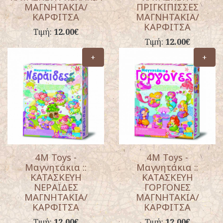
ΜΑΓΝΗΤΑΚΙΑ/
ΠΡΙΓΚΙΠΙΣΣΕΣ
ΚΑΡΦΙΤΣΑ
ΜΑΓΝΗΤΑΚΙΑ/
ΚΑΡΦΙΤΣΑ
Τιμή:
12.00€
Τιμή:
12.00€
+
+
4M Toys -
4M Toys -
Μαγνητάκια ::
Μαγνητάκια ::
ΚΑΤΑΣΚΕΥΗ
ΚΑΤΑΣΚΕΥΗ
ΝΕΡΑΪΔΕΣ
ΓΟΡΓΟΝΕΣ
ΜΑΓΝΗΤΑΚΙΑ/
ΜΑΓΝΗΤΑΚΙΑ/
ΚΑΡΦΙΤΣΑ
ΚΑΡΦΙΤΣΑ
Τιμή:
12.00€
Τιμή:
12.00€