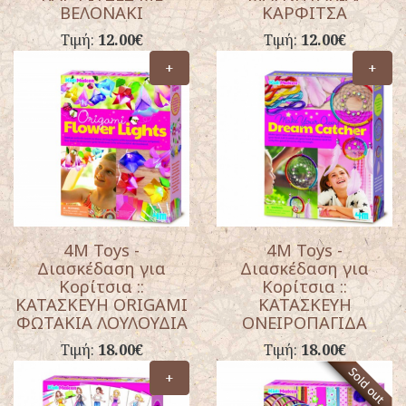
ΒΕΛΟΝΑΚΙ
ΚΑΡΦΙΤΣΑ
Τιμή:
12.00€
Τιμή:
12.00€
+
+
4M Toys -
4M Toys -
Διασκέδαση για
Διασκέδαση για
Κορίτσια ::
Κορίτσια ::
ΚΑΤΑΣΚΕΥΗ ORIGAMI
ΚΑΤΑΣΚΕΥΗ
ΦΩΤΑΚΙΑ ΛΟΥΛΟΥΔΙΑ
ΟΝΕΙΡΟΠΑΓΙΔΑ
Τιμή:
18.00€
Τιμή:
18.00€
+