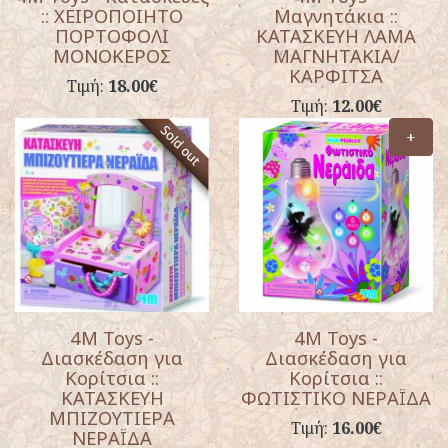
:: ΧΕΙΡΟΠΟΙΗΤΟ
Μαγνητάκια ::
ΠΟΡΤΟΦΟΛΙ
ΚΑΤΑΣΚΕΥΗ ΛΑΜΑ
ΜΟΝΟΚΕΡΟΣ
ΜΑΓΝΗΤΑΚΙΑ/
ΚΑΡΦΙΤΣΑ
Τιμή:
18.00€
Τιμή:
12.00€
+
4M Toys -
4M Toys -
Διασκέδαση για
Διασκέδαση για
Κορίτσια ::
Κορίτσια ::
ΚΑΤΑΣΚΕΥΗ
ΦΩΤΙΣΤΙΚΟ ΝΕΡΑΪΔΑ
ΜΠΙΖΟΥΤΙΕΡΑ
Τιμή:
16.00€
ΝΕΡΑΪΔΑ