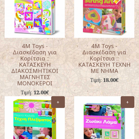
4M Toys -
4M Toys -
Διασκέδαση για
Διασκέδαση για
Κορίτσια ::
Κορίτσια ::
ΚΑΤΑΣΚΕΥΗ
ΚΑΤΑΣΚΕΥΗ ΤΕΧΝΗ
ΔΙΑΚΟΣΜΗΤΙΚΟΙ
ΜΕ ΝΗΜΑ
ΜΑΓΝΗΤΕΣ
Τιμή:
18.00€
ΜΟΝΟΚΕΡΟΙ
Τιμή:
12.00€
+
+