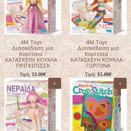
4M Toys -
4M Toys -
Διασκέδαση για
Διασκέδαση για
Κορίτσια ::
Κορίτσια ::
ΚΑΤΑΣΚΕΥΗ ΚΟΥΚΛΑ -
ΚΑΤΑΣΚΕΥΗ ΚΟΥΚΛΑ -
ΠΡΙΓΚΙΠΙΣΣΑ
ΓΟΡΓΟΝΑ
Τιμή:
15.00€
Τιμή:
15.00€
+
+