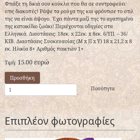
Φτιάξε τη δικιά σου κούκλα που θα σε συντροφεύει
στις διακοπές! Ράψε τα ρούχα της και φρόντισε το στιλ
της να είναι άψογο. Έχει πάντα μαζί της το αγαπημένο
της κατοικίδιο ζωάκι! Περιέχονται οδηγίες στα
Ελληνικά. Διαστάσεις: 18εκ. x 22εκ. x 8εκ. 6/ΥΠ. – 36/
ΚΙΒ. Διαστάσεις Συσκευασίας (Μ x Π x Y) 18 x 21,2 x 8
εκ. Ηλικία 8+ Αριθμός παικτών 1+
15.00 ευρώ
Τιμή:
Προσθήκη
Ποσότητα
Επιπλέον φωτογραφίες