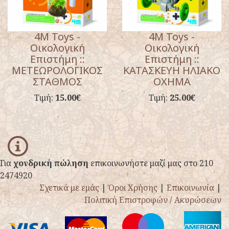
4M Toys -
4M Toys -
Οικολογική
Οικολογική
Επιστήμη ::
Επιστήμη ::
ΜΕΤΕΩΡΟΛΟΓΙΚΟΣ
ΚΑΤΑΣΚΕΥΗ ΗΛΙΑΚΟ
ΣΤΑΘΜΟΣ
ΟΧΗΜΑ
Τιμή:
15.00€
Τιμή:
25.00€
info
Για
χονδρική πώληση
επικοινωνήστε μαζί μας στο 210
2474920
Σχετικά με εμάς
|
Όροι Χρήσης
|
Επικοινωνία
|
Πολιτική Επιστροφών / Ακυρώσεων