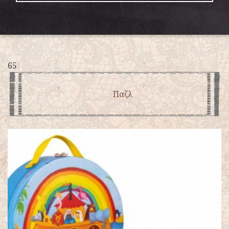
65
Παζλ