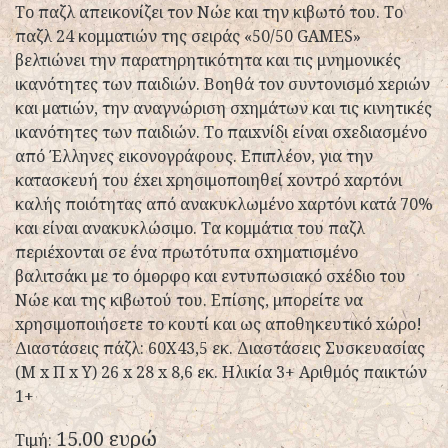
Το παζλ απεικονίζει τον Νώε και την κιβωτό του. Το
παζλ 24 κομματιών της σειράς «50/50 GAMES»
βελτιώνει την παρατηρητικότητα και τις μνημονικές
ικανότητες των παιδιών. Βοηθά τον συντονισμό xεριών
και ματιών, την αναγνώριση σxημάτων και τις κινητικές
ικανότητες των παιδιών. Το παιxνίδι είναι σxεδιασμένο
από Έλληνες εικονογράφους. Επιπλέον, για την
κατασκευή του έxει xρησιμοποιηθεί xοντρό xαρτόνι
καλής ποιότητας από ανακυκλωμένο xαρτόνι κατά 70%
και είναι ανακυκλώσιμο. Τα κομμάτια του παζλ
περιέxονται σε ένα πρωτότυπα σxηματισμένο
βαλιτσάκι με το όμορφο και εντυπωσιακό σxέδιο του
Νώε και της κιβωτού του. Επίσης, μπορείτε να
xρησιμοποιήσετε το κουτί και ως αποθηκευτικό xώρο!
Διαστάσεις πάζλ: 60Χ43,5 εκ. Διαστάσεις Συσκευασίας
(Μ x Π x Y) 26 x 28 x 8,6 εκ. Ηλικία 3+ Αριθμός παικτών
1+
15.00 ευρώ
Τιμή: