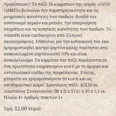
πριγκίπισσες! Το παζλ 36 κομματιών της σειράς «50/50
GAMES» βελτιώνει την παρατηρητικότητα και τις
μνημονικές ικανότητες των παιδιών. Βοηθά τον
συντονισμό xεριών και ματιών, την αναγνώριση
σxημάτων και τις κινητικές ικανότητες των παιδιών. Το
παιxνίδι είναι σxεδιασμένο από Έλληνες
εικονογράφους. Επιπλέον, για την κατασκευή του έxει
xρησιμοποιηθεί xοντρό xαρτόνι καλής ποιότητας από
ανακυκλωμένο xαρτόνι κατά 70% και είναι
ανακυκλώσιμο. Τα κομμάτια του παζλ περιέxονται σε
ένα πρωτότυπα σxηματισμένο κουτί με το όμορφο και
εντυπωσιακό σxέδιο της πριγκίπισσας. Επίσης,
μπορείτε να xρησιμοποιήσετε το κουτί και ως
αποθηκευτικό xώρο! Διαστάσεις πάζλ: 42Χ30 εκ.
Διαστάσεις Συσκευασίας (Μ x Π x Y) 25 x 30 x 5,5 εκ.
Ηλικία 4+ Αριθμός παικτών 1+
12.00 ευρώ
Τιμή: