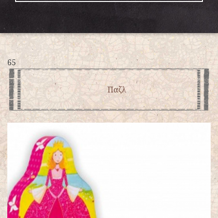
65
Παζλ