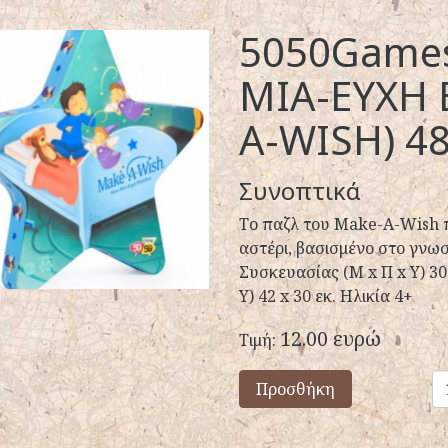
5050Games
ΜΙΑ-ΕΥΧΗ 
A-WISH) 4
Συνοπτικά
Το παζλ του Make-A-Wish π
αστέρι, βασισμένο στο γνωσ
Συσκευασίας (Μ x Π x Y) 30 
Y) 42 x 30 εκ. Ηλικία 4+
12.00 ευρώ
Τιμή:
Προσθήκη