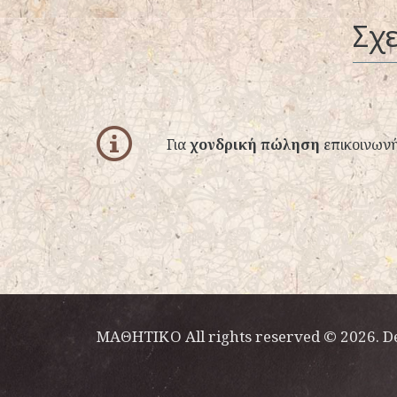
Σχε
info
Για
χονδρική πώληση
επικοινωνή
ΜΑΘΗΤΙΚΟ All rights reserved © 2026. D