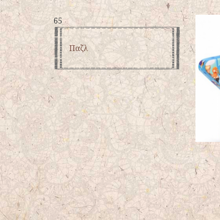
65
Παζλ