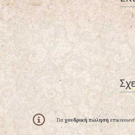
Σχε
info
Για
χονδρική πώληση
επικοινωνή