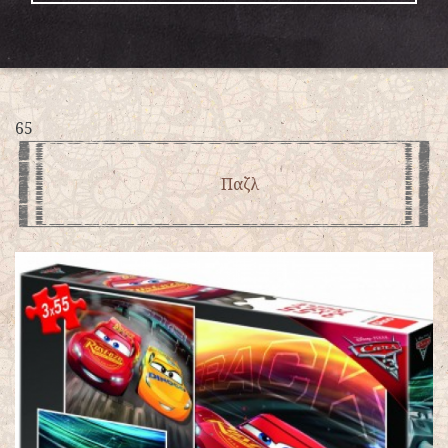
65
Παζλ