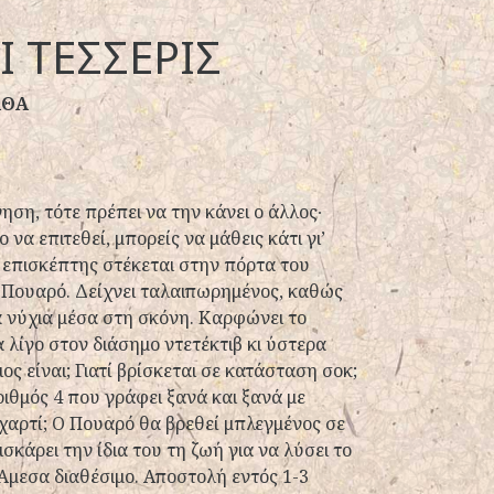
Ι ΤΕΣΣΕΡΙΣ
ΑΘΑ
νηση, τότε πρέπει να την κάνει ο άλλος∙
να επιτεθεί, μπορείς να μάθεις κάτι γι’
επισκέπτης στέκεται στην πόρτα του
Πουαρό. Δείχνει ταλαιπωρημένος, καθώς
α νύχια μέσα στη σκόνη. Καρφώνει το
 λίγο στον διάσημο ντετέκτιβ κι ύστερα
ς είναι; Γιατί βρίσκεται σε κατάσταση σοκ;
αριθμός 4 που γράφει ξανά και ξανά με
 χαρτί; Ο Πουαρό θα βρεθεί μπλεγμένος σε
ισκάρει την ίδια του τη ζωή για να λύσει το
Άμεσα διαθέσιμο. Αποστολή εντός 1-3