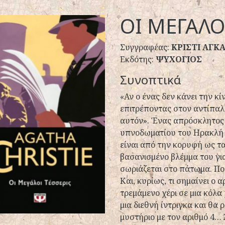
ΟΙ ΜΕΓΑΛΟ
Συγγραφέας:
ΚΡΙΣΤΙ ΑΓΚ
Εκδότης:
ΨΥΧΟΓΙΟΣ
Συνοπτικά
«Αν ο ένας δεν κάνει την κί
επιτρέποντας στον αντίπαλο 
αυτόν». Ένας απρόσκλητος 
υπνοδωματίου του Ηρακλή 
είναι από την κορυφή ως τ
βασανισμένο βλέμμα του για
σωριάζεται στο πάτωμα. Ποιο
Και, κυρίως, τι σημαίνει ο 
τρεμάμενο χέρι σε μια κόλα
μια διεθνή ίντριγκα και θα ρ
μυστήριο με τον αριθμό 4… 