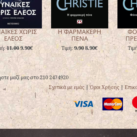
ΑΙΚΕΣ ΧΩΡΙΣ
Η ΦΑΡΜΑΚΕΡΗ
ΦΟ
ΕΛΕΟΣ
ΠΕΝΑ
ΠΡΕ
μή:
11.00
9.90€
Τιμή:
9.90
8.90€
Τιμ
στε μαζί μας στο 210 2474920
Σχετικά με εμάς
|
Όροι Χρήσης
|
Επικ