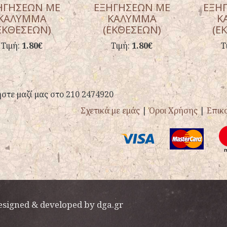
ΗΓΗΣΕΩΝ ΜΕ
ΕΞΗΓΗΣΕΩΝ ΜΕ
ΕΞΗ
ΚΑΛΥΜΜΑ
ΚΑΛΥΜΜΑ
Κ
ΕΚΘΕΣΕΩΝ)
(ΕΚΘΕΣΕΩΝ)
(Ε
Τιμή:
1.80€
Τιμή:
1.80€
Τ
στε μαζί μας στο 210 2474920
Σχετικά με εμάς
|
Όροι Χρήσης
|
Επικ
esigned & developed by
dga.gr