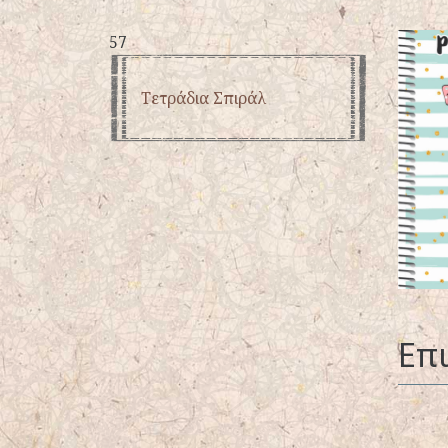
57
Τετράδια Σπιράλ
Επ