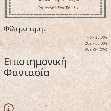
Αστυνομική Λογοτεχνία
Ραντεβού Στα Τυφλά !
Φίλτρο τιμής
0 - 19.99€
20€ - 49.99€
50€ και άνω
Επιστημονική
Φαντασία
info