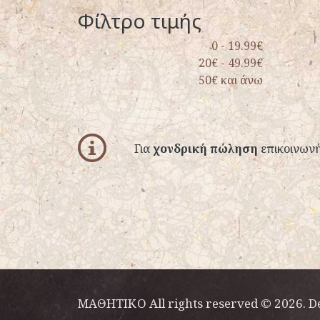
Φίλτρο τιμής
0 - 19.99€
20€ - 49.99€
50€ και άνω
info
Για
χονδρική πώληση
επικοινωνή
ΜΑΘΗΤΙΚΟ All rights reserved © 2026. D