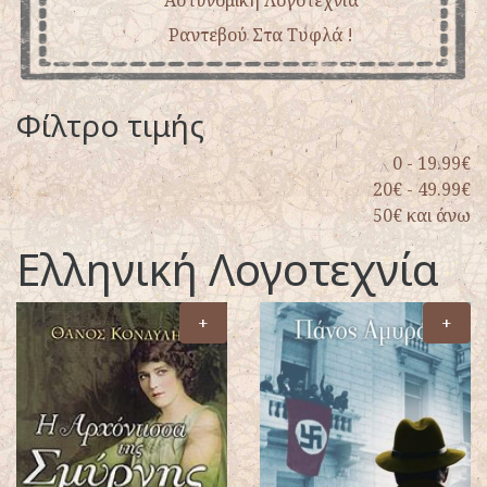
Αστυνομική Λογοτεχνία
Ραντεβού Στα Τυφλά !
Φίλτρο τιμής
0 - 19.99€
20€ - 49.99€
50€ και άνω
Ελληνική Λογοτεχνία
+
+