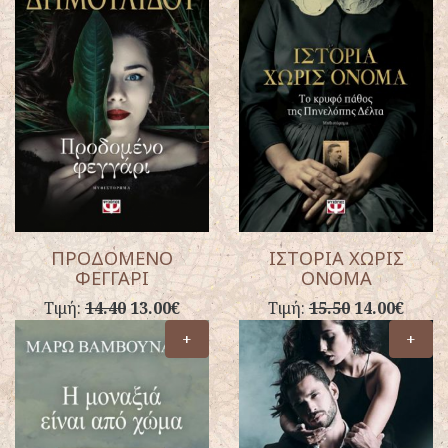
ΠΡΟΔΟΜΕΝΟ
ΙΣΤΟΡΙΑ ΧΩΡΙΣ
ΦΕΓΓΑΡΙ
ΟΝΟΜΑ
Τιμή:
14.40
13.00€
Τιμή:
15.50
14.00€
+
+