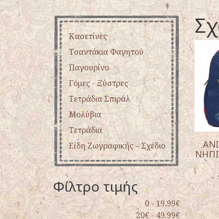
Σχ
Κασετίνες
Τσαντάκια Φαγητού
Παγουρίνο
Γόμες - Ξύστρες
Τετράδια Σπιράλ
Μολύβια
Tετράδια
ANI
Είδη Ζωγραφικής – Σχέδιο
ΝΗΠΙ
Φίλτρο τιμής
0 - 19.99€
20€ - 49.99€